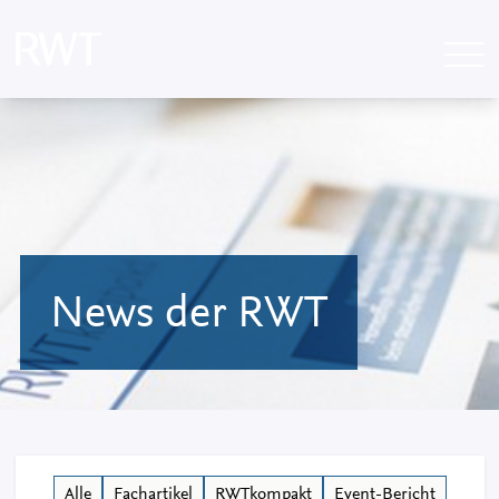
News der RWT
Alle
Fachartikel
RWTkompakt
Event-Bericht