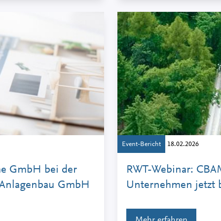
Event-Bericht
18.02.2026
me GmbH bei der
RWT-Webinar: CBAM
 Anlagenbau GmbH
Unternehmen jetzt 
Mehr erfahren