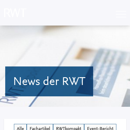
News der RWT
Alle
Fachartikel
RWTkompakt
Event-Bericht