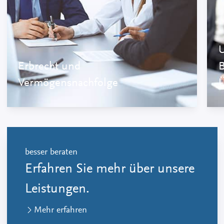
U
Erbrecht und
B
Vermögensnachfolge
besser beraten
Erfahren Sie mehr über unsere
Leistungen.
Mehr erfahren