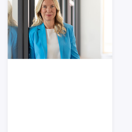
Dr. Anke Thiedemann, LL.M.
Partnerin · Geschäftsführerin · Rechtsanwältin,
attorney at law (New York), Fachanwältin für
Gewerblichen Rechtsschutz, Fachanwältin für
IT-Recht, Zertifizierte Datenschutzbeauftragte
des TÜV Süd, Zertifizierte KI-Beauftragte der
DEKRA
+49 7121 489-251