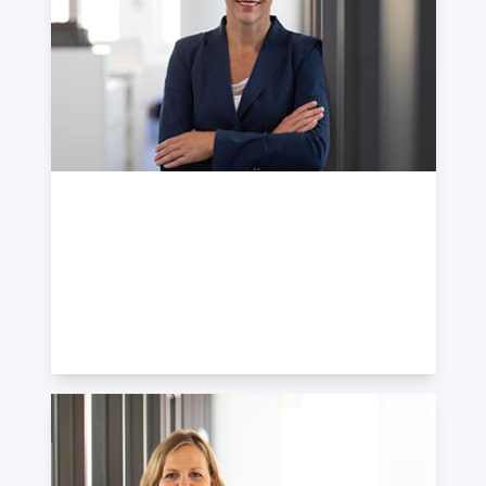
Bettina Lutz
Partnerin · Geschäftsführerin ·
Personalberaterin, Trainerin, Coach, CAPTain
Certified Consultant, Diplom-Kauffrau
+49 7121 489-521