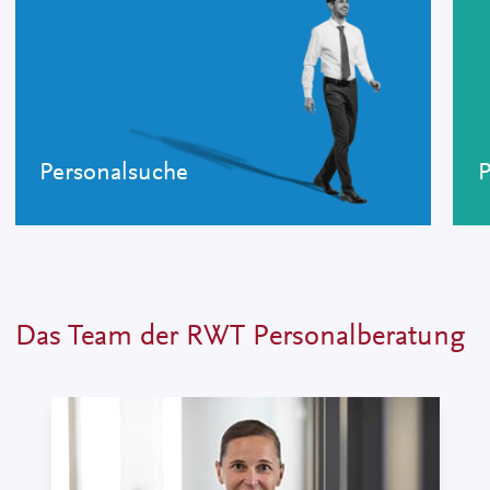
Personalsuche
P
Das Team der RWT Personalberatung