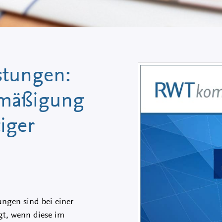
stungen:
rmäßigung
iger
ngen sind bei einer
gt, wenn diese im