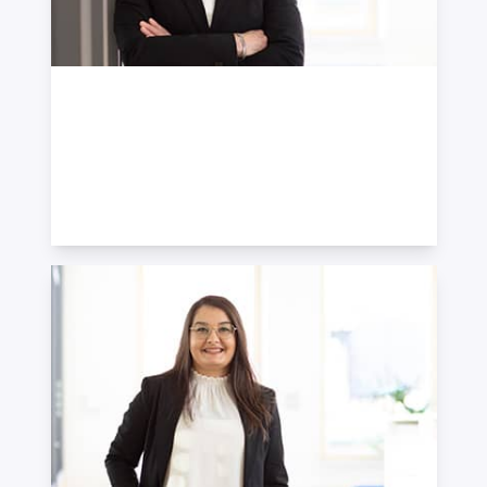
Susanne Seifert
Senior Managerin Nachhaltigkeit · Master of
IDW
Arts, Sustainability-Auditor
+49 7121 489-121