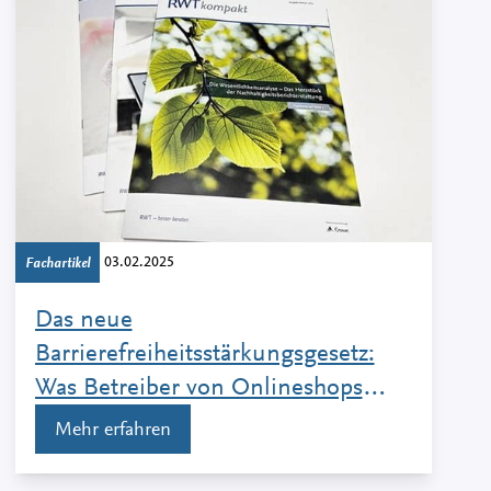
03.02.2025
Fachartikel
Das neue
Barrierefreiheitsstärkungsgesetz:
Was Betreiber von Onlineshops
beachten müssen
Mehr erfahren