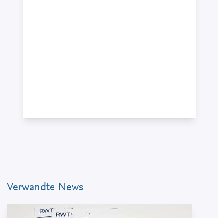
Dr. Anke Thiedemann, LL.M.
Partnerin · Geschäftsführerin · Rechtsanwältin,
attorney at law (New York), Fachanwältin für
Gewerblichen Rechtsschutz, Fachanwältin für
IT-Recht, Zertifizierte Datenschutzbeauftragte
des TÜV Süd, Zertifizierte KI-Beauftragte der
DEKRA
+49 7121 489-251
Verwandte News