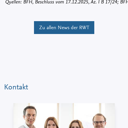
Quellen: BFH, Beschluss vom 17.12.2025, Az. I B 17/24; BFH
Zu allen News der RWT
Kontakt