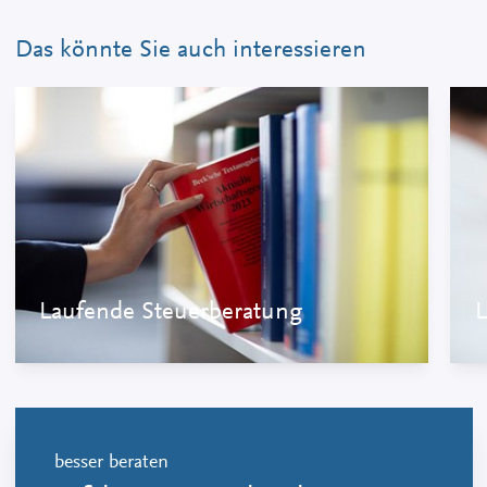
Das könnte Sie auch interessieren
Laufende Steuerberatung
L
besser beraten